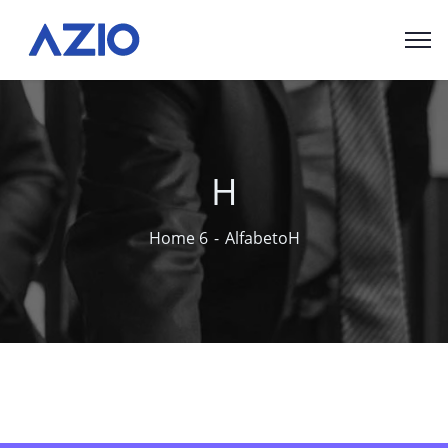
H
Home 6
Alfabeto
H