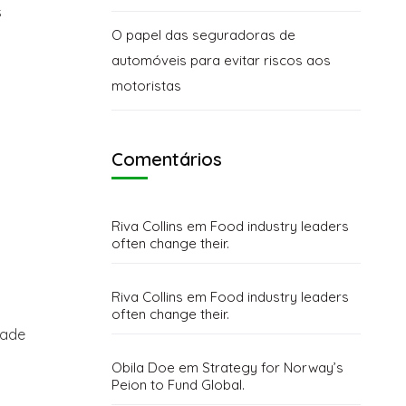
s
O papel das seguradoras de
automóveis para evitar riscos aos
motoristas
Comentários
Riva Collins
em
Food industry leaders
often change their.
Riva Collins
em
Food industry leaders
often change their.
dade
Obila Doe
em
Strategy for Norway’s
Peion to Fund Global.
,