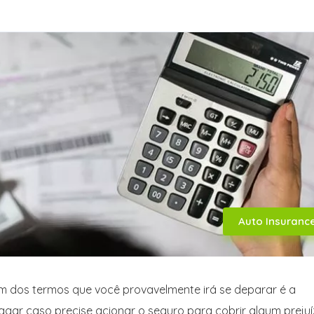
Auto Insuranc
um dos termos que você provavelmente irá se deparar é a
pagar caso precise acionar o seguro para cobrir algum prejuí