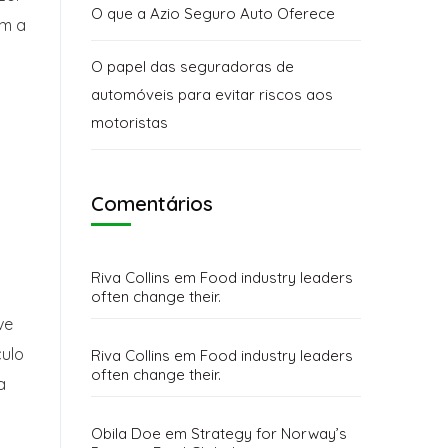
O que a Azio Seguro Auto Oferece
em a
O papel das seguradoras de
automóveis para evitar riscos aos
motoristas
Comentários
o
Riva Collins
em
Food industry leaders
often change their.
ve
culo
Riva Collins
em
Food industry leaders
often change their.
a
Obila Doe
em
Strategy for Norway’s