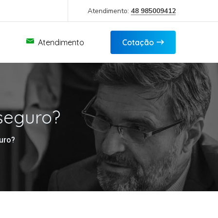
Atendimento:
48 985009412
Atendimento
Cotação
 seguro?
guro?