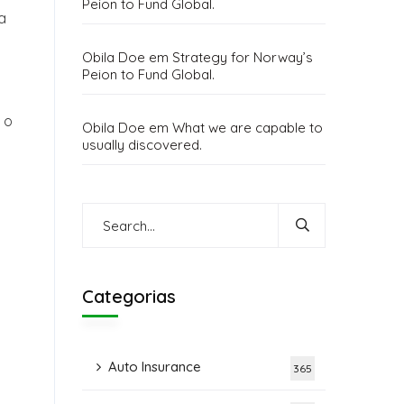
Peion to Fund Global.
a
Obila Doe
em
Strategy for Norway’s
Peion to Fund Global.
 o
Obila Doe
em
What we are capable to
usually discovered.
Categorias
Auto Insurance
365