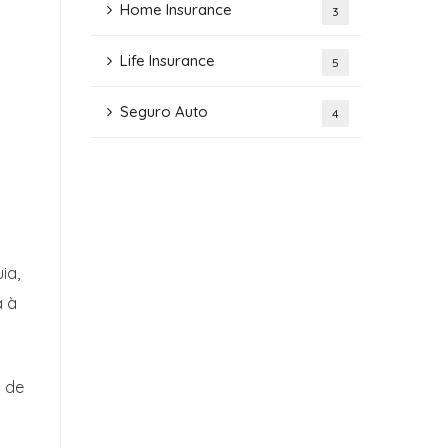
Home Insurance
3
Life Insurance
5
Seguro Auto
4
ia,
a à
o de