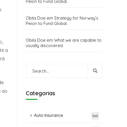
Peion to Fund Global.
s
Obila Doe
em
Strategy for Norway’s
Peion to Fund Global.
Obila Doe
em
What we are capable to
o,
usually discovered.
te a
ará
de
e ao
Categorias
Auto Insurance
365