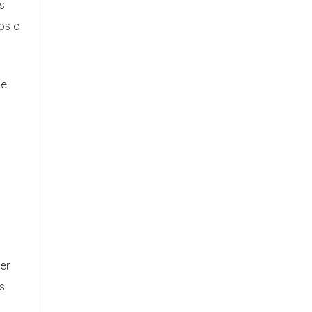
s
os e
de
ser
s