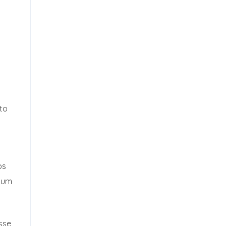
to
os
o um
sse