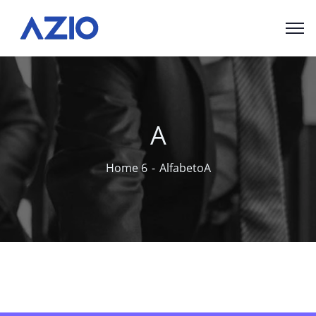
A
Home 6
Alfabeto
A