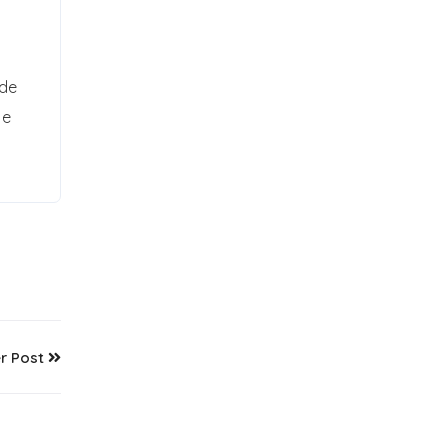
ade
 e
r Post