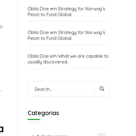
Obila Doe
em
Strategy for Norway’s
Peion to Fund Global.
go
Obila Doe
em
Strategy for Norway’s
Peion to Fund Global.
Obila Doe
em
What we are capable to
usually discovered.
r
Categorias
a