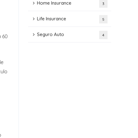
Home Insurance
3
Life Insurance
5
Seguro Auto
4
u 60
de
culo
o