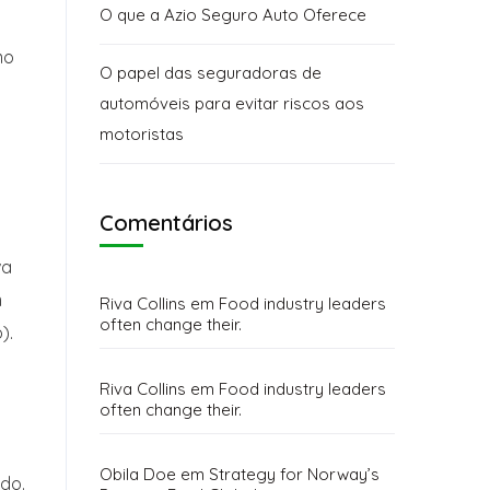
O que a Azio Seguro Auto Oferece
mo
O papel das seguradoras de
automóveis para evitar riscos aos
motoristas
Comentários
va
m
Riva Collins
em
Food industry leaders
often change their.
).
Riva Collins
em
Food industry leaders
often change their.
Obila Doe
em
Strategy for Norway’s
do.