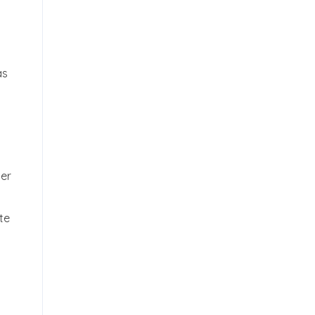
as
er
te