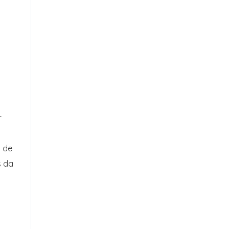
r
s de
s da