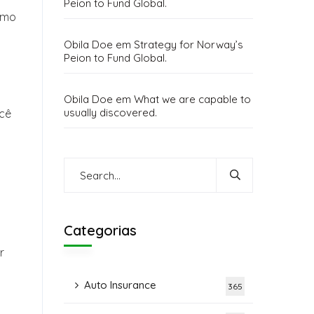
Peion to Fund Global.
omo
Obila Doe
em
Strategy for Norway’s
Peion to Fund Global.
Obila Doe
em
What we are capable to
usually discovered.
ocê
Categorias
r
Auto Insurance
365