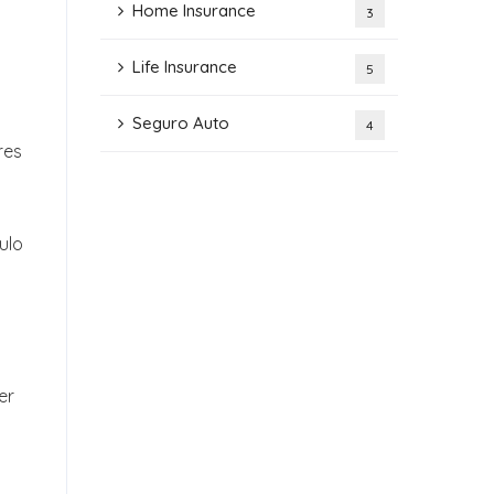
Home Insurance
3
Life Insurance
5
Seguro Auto
4
res
ulo
er