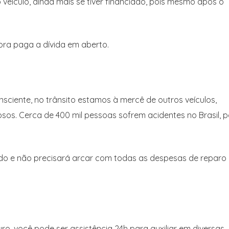
 veículo, ainda mais se tiver financiado, pois mesmo após o
ra paga a dívida em aberto.
ciente, no trânsito estamos à mercê de outros veículos,
sos. Cerca de 400 mil pessoas sofrem acidentes no Brasil, p
ido e não precisará arcar com todas as despesas de reparo
ro, você pode ser assistência 24h para auxiliar em diversas