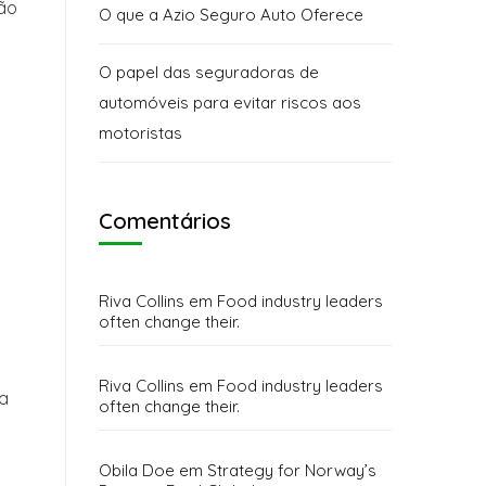
não
O que a Azio Seguro Auto Oferece
O papel das seguradoras de
automóveis para evitar riscos aos
motoristas
Comentários
Riva Collins
em
Food industry leaders
often change their.
Riva Collins
em
Food industry leaders
 a
often change their.
Obila Doe
em
Strategy for Norway’s