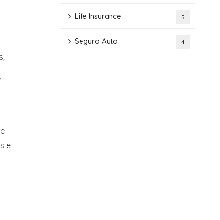
Life Insurance
5
Seguro Auto
4
s;
r
s
de
s e