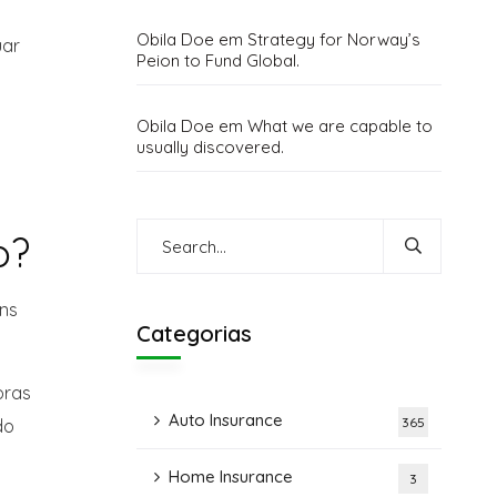
Obila Doe
em
Strategy for Norway’s
uar
Peion to Fund Global.
Obila Doe
em
What we are capable to
usually discovered.
o?
uns
Categorias
oras
Auto Insurance
365
do
Home Insurance
3