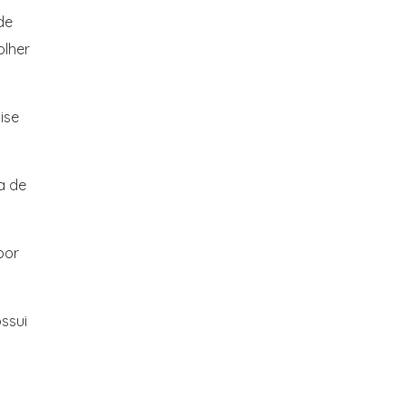
de
olher
ise
a de
por
ssui