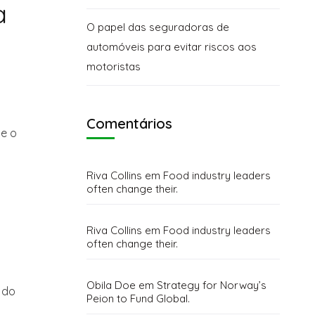
a
O papel das seguradoras de
automóveis para evitar riscos aos
motoristas
Comentários
ue o
Riva Collins
em
Food industry leaders
often change their.
Riva Collins
em
Food industry leaders
often change their.
Obila Doe
em
Strategy for Norway’s
 do
Peion to Fund Global.