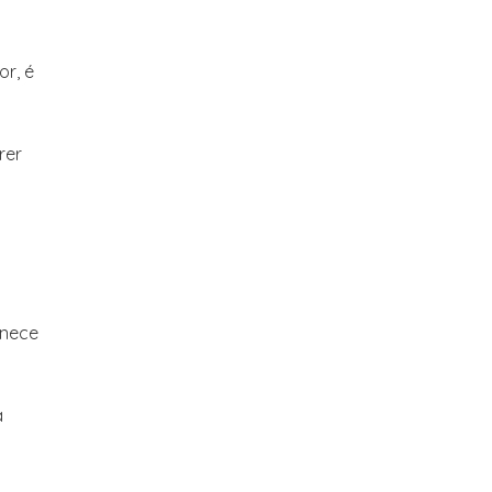
or, é
rer
rnece
a