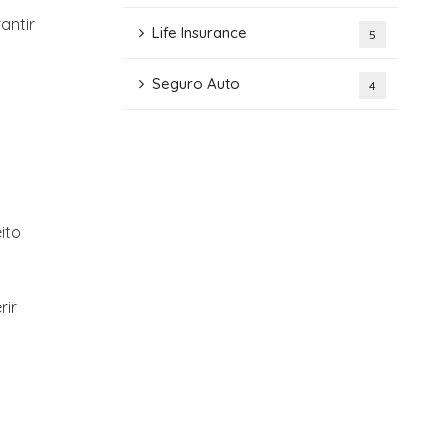
antir
Life Insurance
5
Seguro Auto
4
ito
rir