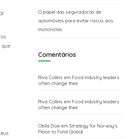
O papel das seguradoras de
al
automóveis para evitar riscos aos
motoristas
ros
s que
Comentários
Riva Collins
em
Food industry leaders
often change their.
Riva Collins
em
Food industry leaders
often change their.
Obila Doe
em
Strategy for Norway’s
Peion to Fund Global.
seus