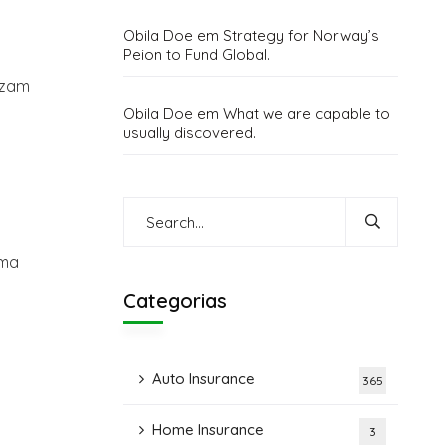
Obila Doe
em
Strategy for Norway’s
Peion to Fund Global.
uzam
Obila Doe
em
What we are capable to
usually discovered.
e
uma
Categorias
Auto Insurance
365
Home Insurance
3