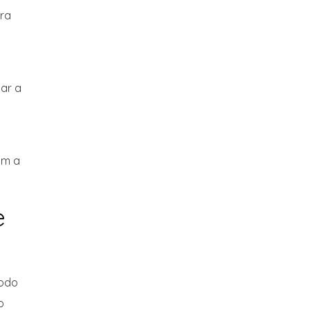
ara
sar a
am a
e
todo
o