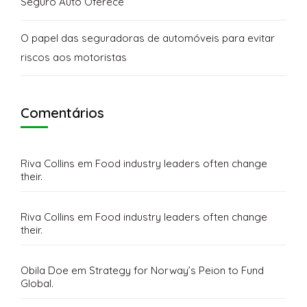
Seguro Auto Oferece
O papel das seguradoras de automóveis para evitar
riscos aos motoristas
Comentários
Riva Collins
em
Food industry leaders often change
their.
Riva Collins
em
Food industry leaders often change
their.
Obila Doe
em
Strategy for Norway’s Peion to Fund
Global.