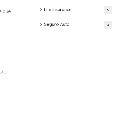
Life Insurance
5
z que
Seguro Auto
4
ses
o