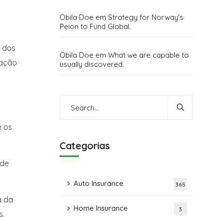
Obila Doe
em
Strategy for Norway’s
Peion to Fund Global.
o dos
Obila Doe
em
What we are capable to
ração
usually discovered.
e os
Categorias
 de
Auto Insurance
365
a da
Home Insurance
3
s.