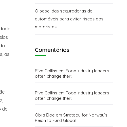
O papel das seguradoras de
automóveis para evitar riscos aos
motoristas
idade
elos
ada
Comentários
s, as
Riva Collins
em
Food industry leaders
often change their.
Ele
Riva Collins
em
Food industry leaders
often change their.
z,
o de
Obila Doe
em
Strategy for Norway’s
Peion to Fund Global.