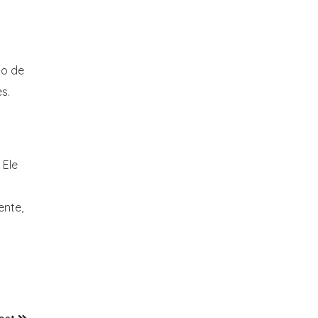
ão de
s.
 Ele
ente,