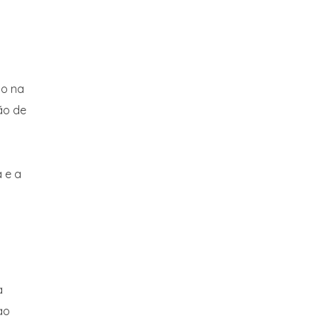
ão na
ão de
 e a
a
ao