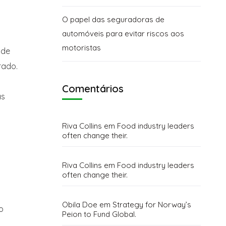
O papel das seguradoras de
automóveis para evitar riscos aos
motoristas
 de
rado.
Comentários
as
Riva Collins
em
Food industry leaders
often change their.
Riva Collins
em
Food industry leaders
often change their.
Obila Doe
em
Strategy for Norway’s
o
Peion to Fund Global.