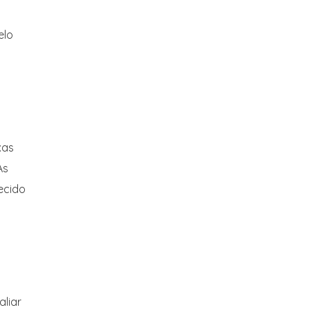
elo
xas
As
ecido
aliar