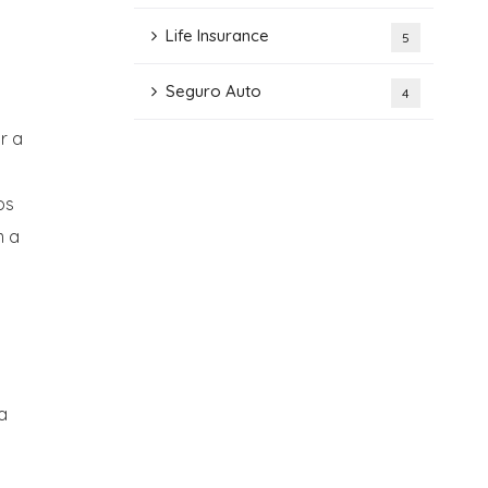
Life Insurance
5
Seguro Auto
4
r a
os
m a
a