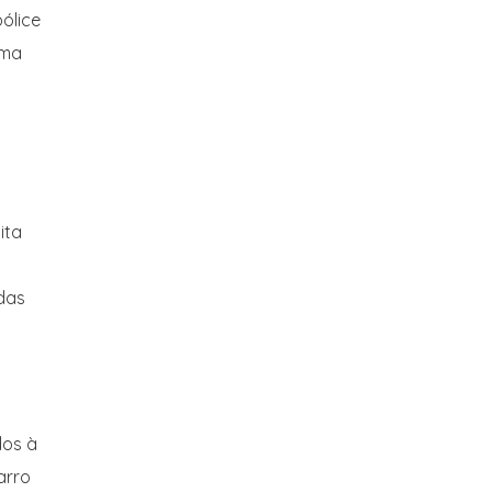
ólice
rma
ita
das
dos à
arro