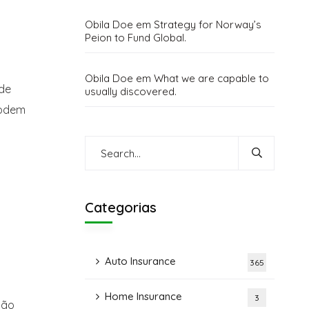
Obila Doe
em
Strategy for Norway’s
Peion to Fund Global.
Obila Doe
em
What we are capable to
 de
usually discovered.
podem
Categorias
Auto Insurance
365
Home Insurance
3
ção