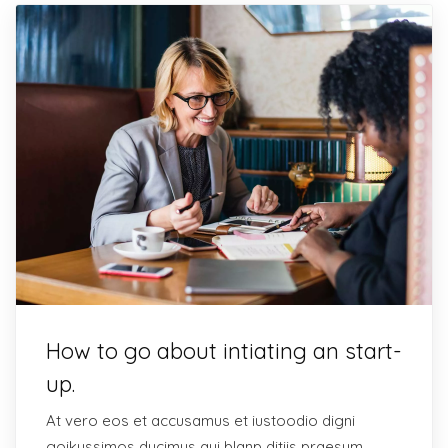
How to go about intiating an start-
up.
At vero eos et accusamus et iustoodio digni
goikussimos ducimus qui blanp ditiis praesum